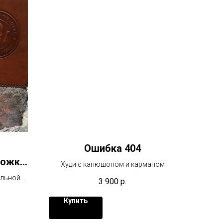
Ошибка 404
ложка
Худи с капюшоном и карманом
)
альной
3 900
р.
бота, на
Купить