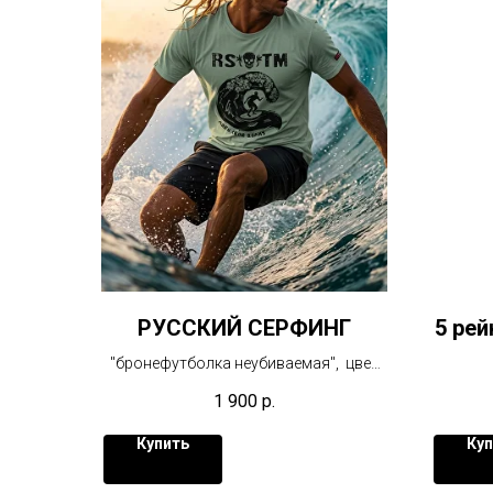
РУССКИЙ СЕРФИНГ
5 ре
"бронефутболка неубиваемая", цвет
мятный
с клас
1 900
р.
принт
Локал
Купить
Куп
п
юморис