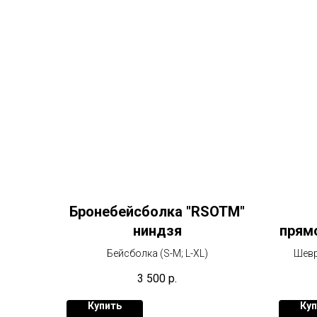
Бронебейсболка "RSOTM"
ниндзя
прям
Бейсболка (S-M; L-XL)
Шевр
3 500
р.
Купить
Куп