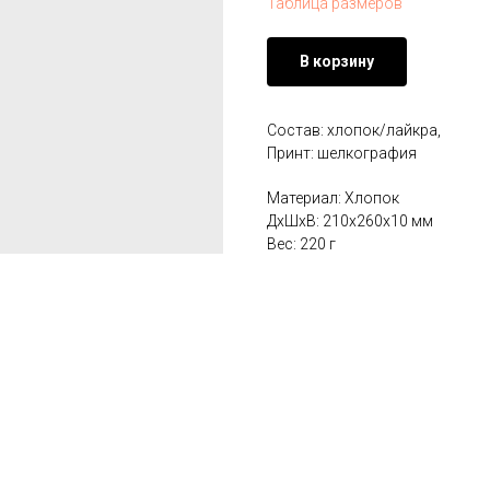
Таблица размеров
В корзину
Состав: хлопок/лайкра,
Принт: шелкография
Материал: Хлопок
ДxШxВ: 210x260x10 мм
Вес: 220 г