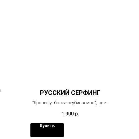
"
РУССКИЙ СЕРФИНГ
"бронефутболка неубиваемая", цвет
мятный
1 900
р.
Купить