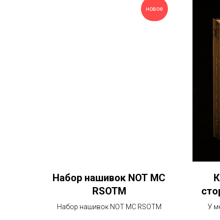
новое
Набор нашивок NOT MC
К
RSOTM
сто
Набор нашивок NOT MC RSOTM
У м
вычище