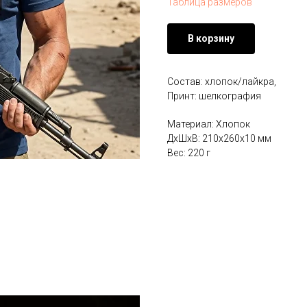
Таблица размеров
В корзину
Состав: хлопок/лайкра,
Принт: шелкография
Материал: Хлопок
ДxШxВ: 210x260x10 мм
Вес: 220 г