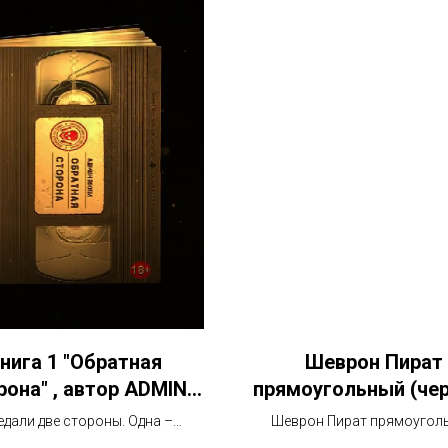
нига 1 "Обратная
Шеврон Пират
рона" , автор ADMIN
прямоугольный (че
RSOTM,
едали две стороны. Одна –
Шеврон Пират прямоугол
нная до блеска для парадных