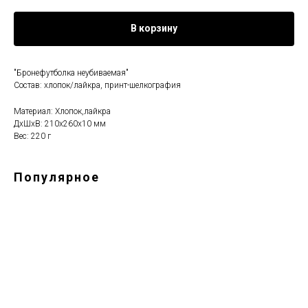
В корзину
"Бронефутболка неубиваемая"
Состав: хлопок/лайкра, принт-шелкография
Материал: Хлопок,лайкра
ДxШxВ: 210x260x10 мм
Вес: 220 г
Популярное