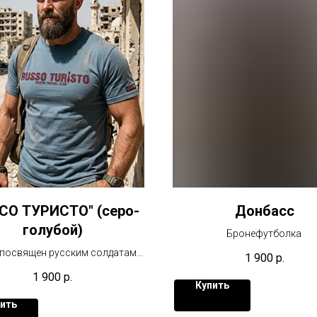
СО ТУРИСТО" (серо-
Донбасс
голубой)
Бронефутболка
 посвящен русским солдатам
1 900
р.
чи, работающих на дальних
1 900
р.
направлениях.
Купить
ить