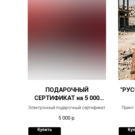
ПОДАРОЧНЫЙ
"РУС
СЕРТИФИКАТ на 5 000
рублей
Электронный подарочный сертификат
Принт
уда
5 000
р.
Купить
Куп