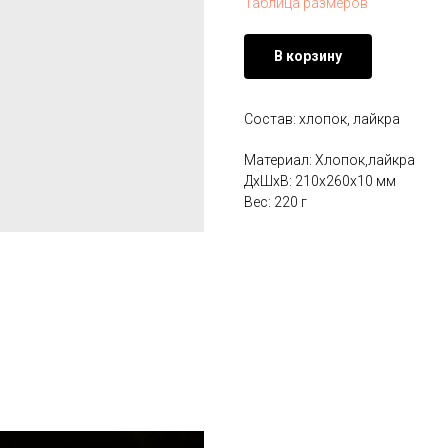
Таблица размеров
В корзину
Состав: хлопок, лайкра
Материал: Хлопок,лайкра
ДxШxВ: 210x260x10 мм
Вес: 220 г