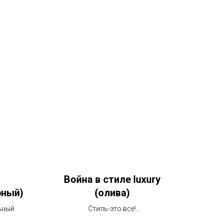
Война в стиле luxury
рный)
(олива)
ьный
Стиль-это все!