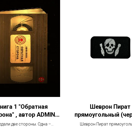
нига 1 "Обратная
Шеврон Пират
рона" , автор ADMIN
прямоугольный (че
RSOTM,
едали две стороны. Одна –
Шеврон Пират прямоугол
нная до блеска для парадных