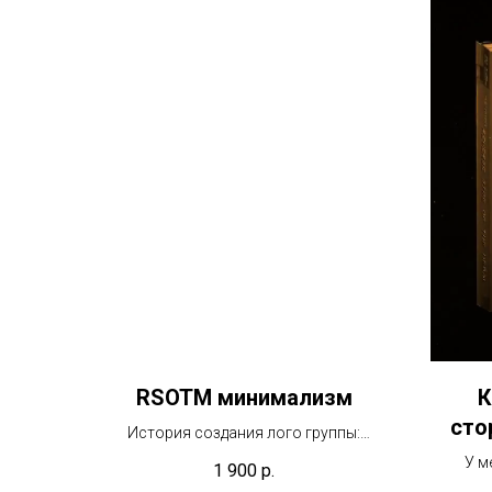
RSOTM минимализм
К
сто
История создания лого группы:
https://rutube.ru/video/02e36417ea34bd
У м
1 900
р.
0eec3b4f4283ec9550/?
вычище